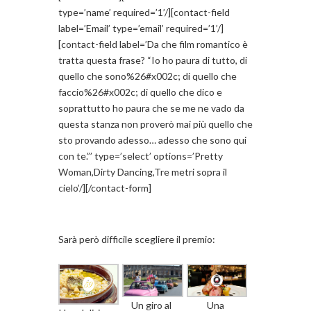
type=’name’ required=’1’/][contact-field
label=’Email’ type=’email’ required=’1’/]
[contact-field label=’Da che film romantico è
tratta questa frase? “Io ho paura di tutto, di
quello che sono%26#x002c; di quello che
faccio%26#x002c; di quello che dico e
soprattutto ho paura che se me ne vado da
questa stanza non proverò mai più quello che
sto provando adesso… adesso che sono qui
con te.”’ type=’select’ options=’Pretty
Woman,Dirty Dancing,Tre metri sopra il
cielo’/][/contact-form]
Sarà però difficile scegliere il premio:
Un giro al
Una