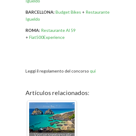
Igueldo
BARCELLONA:
Budget Bikes
+
Restaurante
Igueldo
ROMA:
Restaurante Al 59
+
Fiat500Experience
Leggi il regolamento del concorso
qui
Artículos relacionados:
Vinci un soggiorno alle