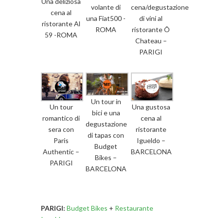
Una deliziosa
volante di
cena/degustazione
cena al
una Fiat500 -
di vini al
ristorante Al
ROMA
ristorante Ô
59 -ROMA
Chateau –
PARIGI
Un tour in
Un tour
Una gustosa
bici e una
romantico di
cena al
degustazione
sera con
ristorante
di tapas con
Paris
Igueldo –
Budget
Authentic –
BARCELONA
Bikes –
PARIGI
BARCELONA
PARIGI:
Budget Bikes
+
Restaurante