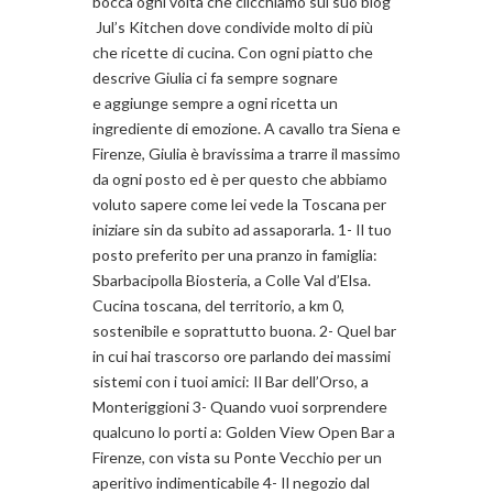
bocca ogni volta che clicchiamo sul suo blog
Jul’s Kitchen dove condivide molto di più
che ricette di cucina. Con ogni piatto che
descrive Giulia ci fa sempre sognare
e aggiunge sempre a ogni ricetta un
ingrediente di emozione. A cavallo tra Siena e
Firenze, Giulia è bravissima a trarre il massimo
da ogni posto ed è per questo che abbiamo
voluto sapere come lei vede la Toscana per
iniziare sin da subito ad assaporarla. 1- Il tuo
posto preferito per una pranzo in famiglia:
Sbarbacipolla Biosteria, a Colle Val d’Elsa.
Cucina toscana, del territorio, a km 0,
sostenibile e soprattutto buona. 2- Quel bar
in cui hai trascorso ore parlando dei massimi
sistemi con i tuoi amici: Il Bar dell’Orso, a
Monteriggioni 3- Quando vuoi sorprendere
qualcuno lo porti a: Golden View Open Bar a
Firenze, con vista su Ponte Vecchio per un
aperitivo indimenticabile 4- Il negozio dal