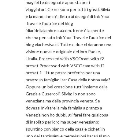
magliette disegnate apposta per i
viaggiatori. Ce ne sono per tutti i gusti. Silvia
è la mano che c’è dietro ai disegni di Ink Your
Travel e l’autrice del blog
idiaridellalambretta.com. Irene è la mente
che ha pensato Ink Your Travel e l’autrice del
blog viachesiva.it. Tutte e due ci daranno una
visione nuova e originale del loro Paese,
l’Italia. Processed with VSCOcam with f2
preset Processed with VSCOcam with f2
preset 1- Il tuo posto preferito per una
pranzo in famiglia: Ire: Casa della nonna vale?
Oppure un bel crescione tutti insieme dalla
Grazia a Cusercoli. Silvia: Io non sono
veneziana ma della provincia veneta. Se
dovessi invitare la mia famiglia a pranzo a
Venezia non ho dubbi, gli farei fare qualcosa
di insolito per loro ma super veneziano:
spuntino con bianco della casa e cicheti in
uno dei tantissimi e meravigliosi bacari (il mio