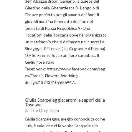
dell’ Abazzia di San Galgano, la quiete del
Giardino della Gherardesca 8- L’angolo di
Firenze perfetto per gli amanti dei fiori: Il
giovedi mattina il mercato dei fiori nel
loggiato di Piazza REpubblica 9- Una
“location” della Toscana dove hai organizzato
un matrimonio che ti è rimasto nel cuore: La
Sinagoga di Firenze ( la più grande d Europa)
10- Se Firenze fosse un fiore sarebbe… Il
Giglio fiorentino
Faceboook: https://www.facebook.com/pag
es/Francis-Flowers-Wedding-
design/137438109656947...
Giulia Scarpaleggia: aromi e sapori della
Toscana
The Only Team
Giulia Scarpaleggia, meglio conosciuta come
Juls, è colei che ci fa venire l’acquolina in