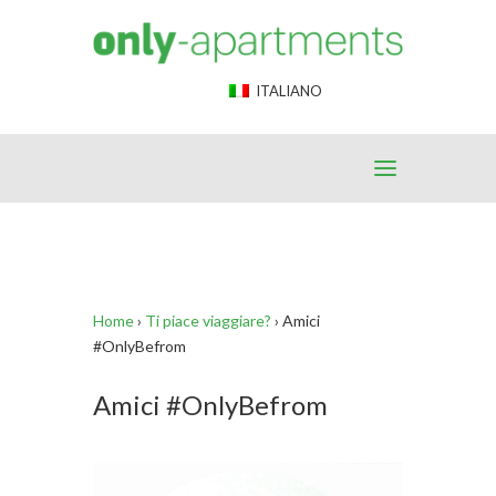
End Google Tag Manager -->
ITALIANO
Home
›
Ti piace viaggiare?
›
Amici
#OnlyBefrom
Amici #OnlyBefrom