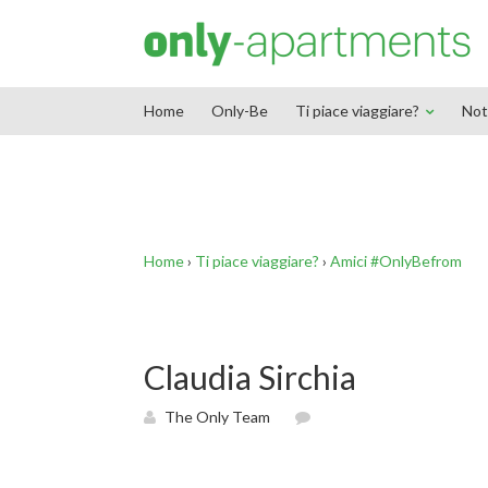
End Google Tag Manager -->
Home
Only-Be
Ti piace viaggiare?
Not
Home
›
Ti piace viaggiare?
›
Amici #OnlyBefrom
Claudia Sirchia
The Only Team