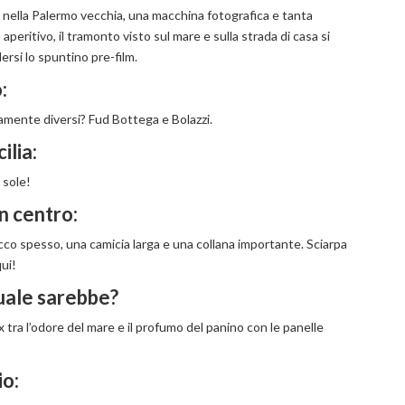
a nella Palermo vecchia, una macchina fotografica e tanta
 aperitivo, il tramonto visto sul mare e sulla strada di casa si
ersi lo spuntino pre-film.
:
amente diversi? Fud Bottega e Bolazzi.
ilia:
 sole!
n centro:
acco spesso, una camicia larga e una collana importante. Sciarpa
ui!
uale sarebbe?
tra l’odore del mare e il profumo del panino con le panelle
io: