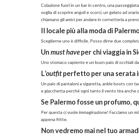
Colazione fuori in un bar in centro, una passeggiat
voglia di scoprire angoli e scorci, un gelato ad orario
chiamano gli amici per andare in cornetteria a prend
Il locale più alla moda di Palermo
Sceglierne uno è difficile. Posso dirne due complet
Un
must have
per chi viaggia in Sic
Uno stomaco capiente e un buon paio di occhiali da
L
‘outfit
perfetto per una serata i
Un paio di pantaloni a sigaretta, ankle boots con t
e giacchetta perchè ogni tanto il vento tira anche q
Se Palermo fosse un profumo, q
Per questa ci vuole immaginazione! Facciamo un mix 
appena fritte.
Non vedremo mai nel tuo armad