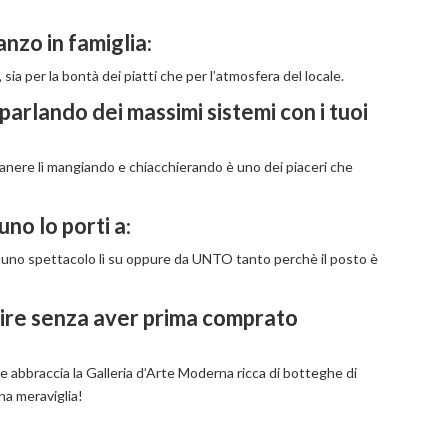
anzo in famiglia
:
 sia per la bontà dei piatti che per l’atmosfera del locale.
 parlando dei massimi sistemi con i tuoi
anere lì mangiando e chiacchierando è uno dei piaceri che
no lo porti a
:
 è uno spettacolo lì su oppure da UNTO tanto perchè il posto è
scire senza aver prima comprato
e abbraccia la Galleria d’Arte Moderna ricca di botteghe di
una meraviglia!