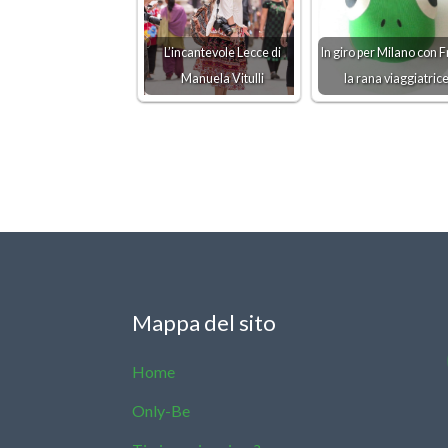
L’incantevole Lecce di
In giro per Milano con F
Manuela Vitulli
la rana viaggiatric
Mappa del sito
Home
Only-Be