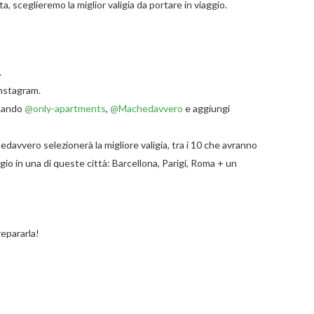
a, sceglieremo la miglior valigia da portare in viaggio.
.
nstagram.
onando
@only-apartments
,
@Machedavvero
e aggiungi
edavvero selezionerà la migliore valigia, t
ra i 10 che avranno
gio in una di queste città: Barcellona, Parigi, Roma + un
repararla!