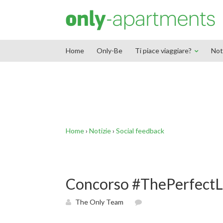
End Google Tag Manager -->
Home
Only-Be
Ti piace viaggiare?
Not
Home
›
Notizie
›
Social feedback
Concorso #ThePerfect
The Only Team