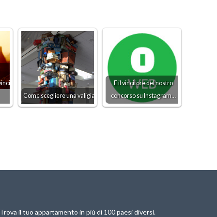
inci
E il vincitore del nostro
Come scegliere una valigia
concorso su Instagram…
Trova il tuo appartamento in più di 100 paesi diversi.