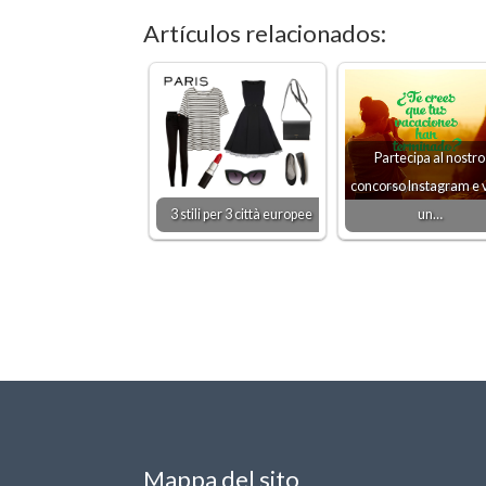
Artículos relacionados:
Partecipa al nostro
concorso Instagram e v
3 stili per 3 città europee
un…
Mappa del sito