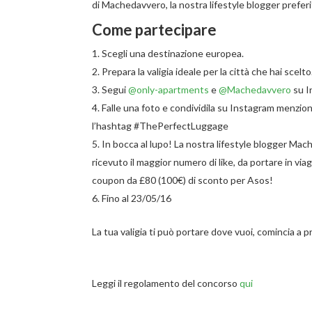
di Machedavvero, la nostra lifestyle blogger preferit
Come partecipare
Scegli una destinazione europea.
Prepara la valigia ideale per la città che hai scelto
Segui
@only-apartments
e
@Machedavvero
su I
Falle una foto e condividila su Instagram menzi
l’hashtag #ThePerfectLuggage
In bocca al lupo! La nostra lifestyle blogger Mach
ricevuto il maggior numero di like,
da portare in viag
coupon da £80 (100€) di sconto per Asos!
Fino al 23/05/16
La tua valigia ti può portare dove vuoi, comincia a p
Leggi il regolamento del concorso
qui