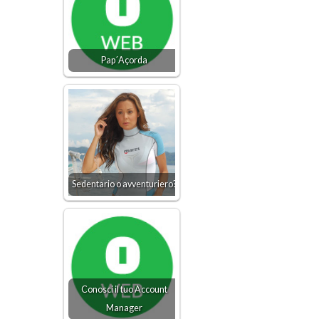
Pap´Açorda
Sedentario o avventuriero?
Conosci il tuo Account
Manager