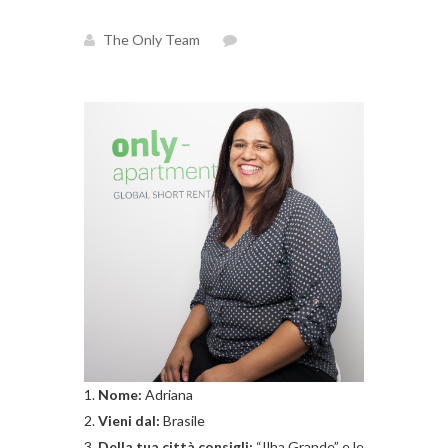
The Only Team
Nome:
Adriana
Vieni dal:
Brasile
Della tua città consigli:
“Ilha Grande” e le