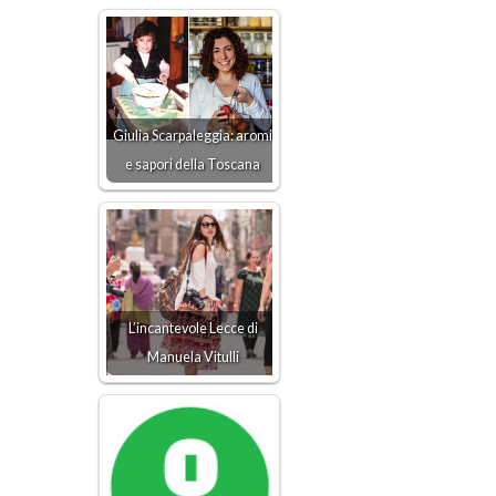
Giulia Scarpaleggia: aromi
e sapori della Toscana
L’incantevole Lecce di
Manuela Vitulli