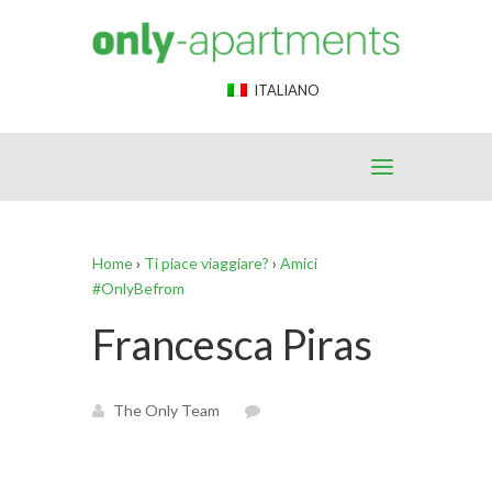
End Google Tag Manager -->
ITALIANO
Home
›
Ti piace viaggiare?
›
Amici
#OnlyBefrom
Francesca Piras
The Only Team