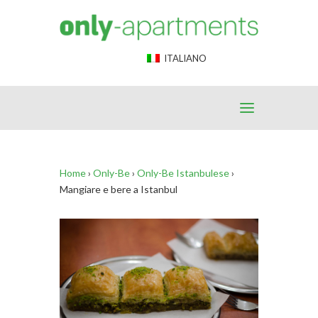
End Google Tag Manager -->
ITALIANO
Home
›
Only-Be
›
Only-Be Istanbulese
›
Mangiare e bere a Istanbul