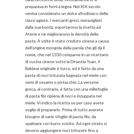
preparava in forni a legna. Nel XIX secolo
veniva considerato un dolce afrodisiaco delle
classi agiate. I mercanti greci, meravigliati
dalla sua bontà, esportarono la ricetta ad
Atene e ne migliorarono la densità della
pasta. A volte è stato creduto cinese a causa
dell’origine mongola della parola che gli dà il
nome, che nel 1330 comparve in un ricettario
di cucina cinese sotto la Dinastia Yuan. Il
Baklava originale è turco, ed è fatto da una
pasta di noci triturata bagnata nel miele con
semi di sesamo o pistacchio. La versone
greca, al contrario, è fatta con una millefoglie
di pasta filo ripiena di noci e inzuppata nel
miele. Vi indico la ricetta se per caso avete
voglia di prepararlo. Prima di tutto averete
bisogno di varie sfoglie di pasta filo, da
spalmare con burro sciolto. Ad ogni strato si
devono aggiungere noci triturate fino a