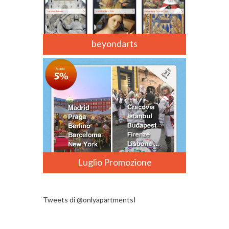
beyondarts
Luglio Promozione
Tweets di @onlyapartmentsI