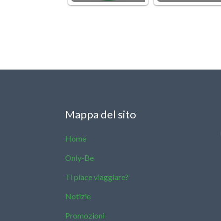
Mappa del sito
Home
Only-Be
Ti piace viaggiare?
Notizie
Promozioni