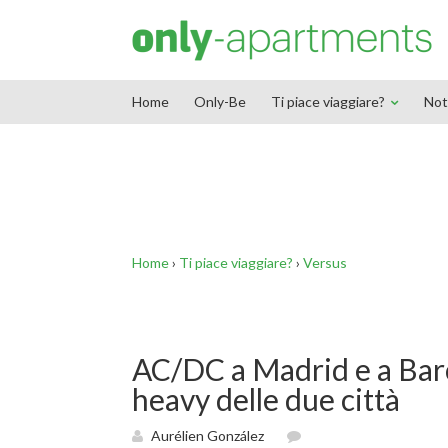
End Google Tag Manager -->
Home
Only-Be
Ti piace viaggiare?
Not
Home
›
Ti piace viaggiare?
›
Versus
AC/DC a Madrid e a Barce
heavy delle due città
Aurélien González