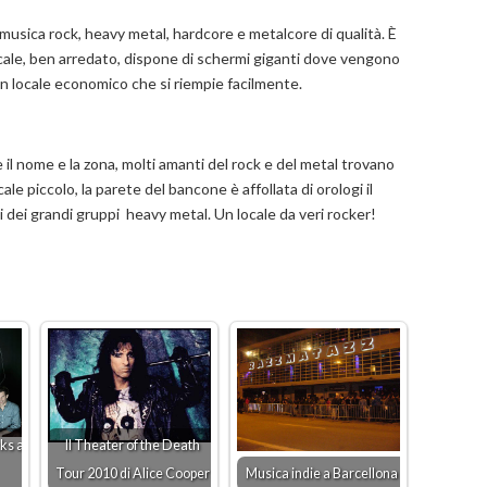
musica rock, heavy metal, hardcore e metalcore di qualità. È
 locale, ben arredato, dispone di schermi giganti dove vengono
 un locale economico che si riempie facilmente.
il nome e la zona, molti amanti del rock e del metal trovano
ale piccolo, la parete del bancone è affollata di orologi il
 dei grandi gruppi heavy metal. Un locale da veri rocker!
ks a
Il Theater of the Death
Tour 2010 di Alice Cooper
Musica indie a Barcellona