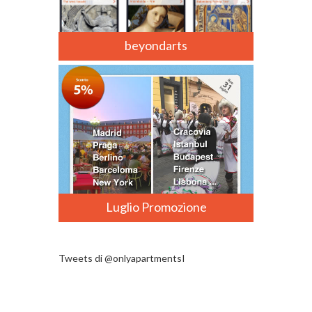
beyondarts
Luglio Promozione
Tweets di @onlyapartmentsI