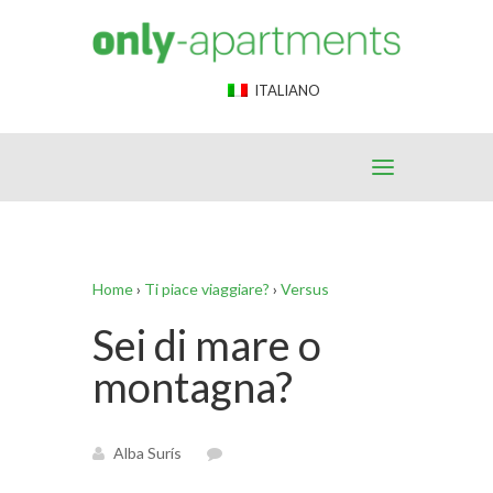
End Google Tag Manager -->
ITALIANO
Home
›
Ti piace viaggiare?
›
Versus
Sei di mare o
montagna?
Alba Surís