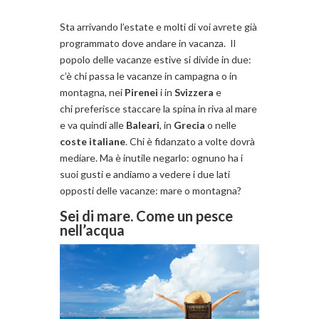
Sta arrivando l’estate e molti di voi avrete già
programmato dove andare in vacanza. Il
popolo delle vacanze estive si divide in due:
c’è chi passa le vacanze in campagna o in
montagna, nei
Pirenei
i in
Svizzera
e
chi preferisce staccare la spina in riva al mare
e va quindi alle
Baleari
, in
Grecia
o nelle
coste italiane
. Chi è fidanzato a volte dovrà
mediare. Ma è inutile negarlo: ognuno ha i
suoi gusti e andiamo a vedere i due lati
opposti delle vacanze: mare o montagna?
Sei di mare. Come un pesce
nell’acqua