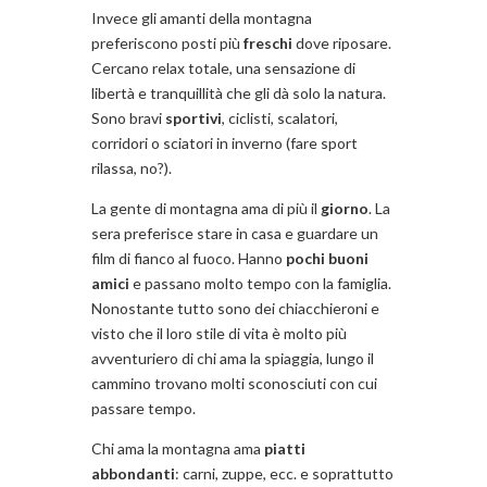
Invece gli amanti della montagna
preferiscono posti più
freschi
dove riposare.
Cercano relax totale, una sensazione di
libertà e tranquillità che gli dà solo la natura.
Sono bravi
sportivi
, ciclisti, scalatori,
corridori o sciatori in inverno (fare sport
rilassa, no?).
La gente di montagna ama di più il
giorno
. La
sera preferisce stare in casa e guardare un
film di fianco al fuoco. Hanno
pochi buoni
amici
e passano molto tempo con la famiglia.
Nonostante tutto sono dei chiacchieroni e
visto che il loro stile di vita è molto più
avventuriero di chi ama la spiaggia, lungo il
cammino trovano molti sconosciuti con cui
passare tempo.
Chi ama la montagna ama
piatti
abbondanti
: carni, zuppe, ecc. e soprattutto